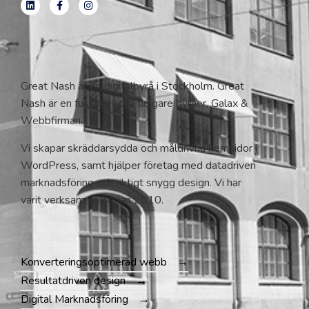
Great Nash är en digitalbyrå i Stockholm. Great
Nash är en fusion av två tidigare byråer, Galax &
Webbfirman.
Vi skapar skräddarsydda och måldrivna hemsidor i
WordPress, samt hjälper företag med datadriven
marknadsföring och riktigt snygg design. Vi har
varit verksamma sedan 2010.
Konverteringsoptimerad webb
Resultatdriven design
Digital Marknadsföring