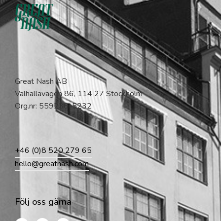
Great Nash AB
Valhallavägen 86, 114 27 Stockholm
Org.nr: 559236-5232
+46 (0)8 520 279 65
hello@greatnash.com
Följ oss gärna