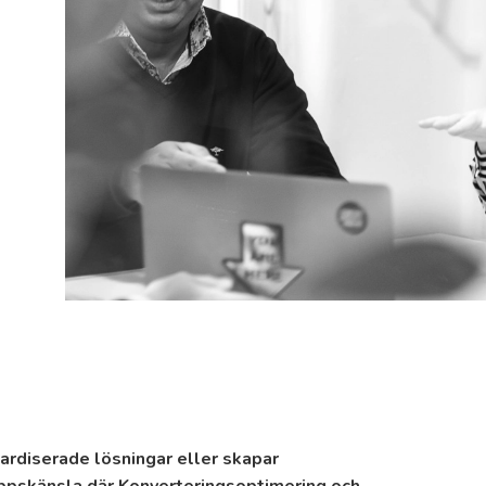
ardiserade lösningar eller skapar
ppskänsla där Konverteringsoptimering och