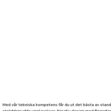
Med vår tekniska kompetens får du ut det bästa av stand
skräddarsydda upplevelser. Kreativ design med fingerto