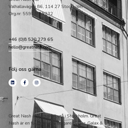
Valhallavägen 86, 114 27 Stockholm
Org.nr: 559236-5232
+46 (0)8 520 279 65
hello@greatnash.com
Följ oss gärna
Great Nash är en digitalbyrå i Stockholm. Great
Nash är en fusion av två tidigare byråer, Galax &