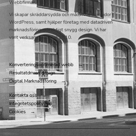
Webbfirman.
Vi skapar skräddarsydda och måldrivna hemsidor i
WordPress, samt hjälper företag med datadriven
marknadsföring och riktigt snygg design. Vi har
varit verksamma sedan 2010.
Konverteringsoptimerad webb
Resultatdriven design
Digital Marknadsföring
Kontakta oss
Integritetspolicy
Cookies