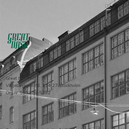
Great Nash AB
Valhallavägen 86, 114 27 Stockholm
Org.nr: 559236-5232