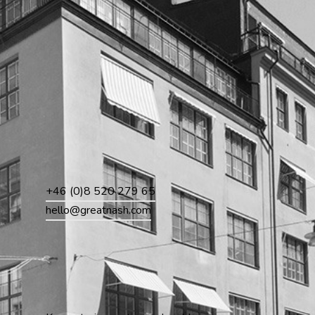
+46 (0)8 520 279 65
hello@greatnash.com