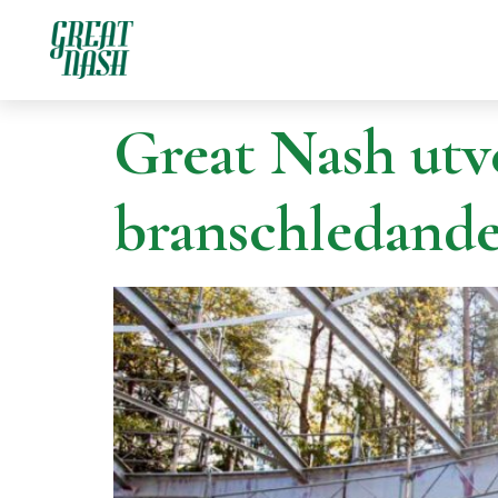
Tag:
Explain
Great Nash utv
branschledand