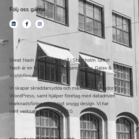
Följ oss gärna
Great Nash är en digitalbyrå i Stockholm. Great
Nash är en fusion av två tidigare byråer, Galax &
Webbfirman.
Vi skapar skräddarsydda och måldrivna hemsidor i
WordPress, samt hjälper företag med datadriven
marknadsföring och riktigt snygg design. Vi har
varit verksamma sedan 2010.