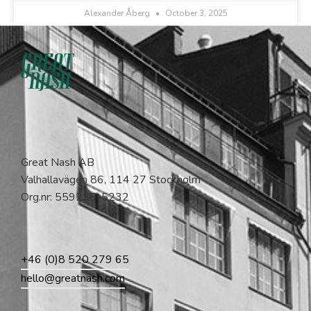
Alexander Åberg
October 3, 2025
Great Nash AB
Valhallavägen 86, 114 27 Stockholm
Org.nr: 559236-5232
+46 (0)8 520 279 65
hello@greatnash.com