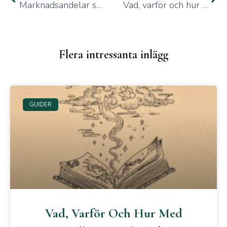
Marknadsandelar speglar share of voice – och det är din chans att växa
Vad, varför och hur med storytelling – och vad som gäller nu
Flera intressanta inlägg
GUIDER
Vad, Varför Och Hur Med