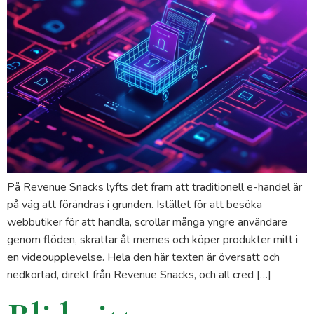
På Revenue Snacks lyfts det fram att traditionell e-handel är
på väg att förändras i grunden. Istället för att besöka
webbutiker för att handla, scrollar många yngre användare
genom flöden, skrattar åt memes och köper produkter mitt i
en videoupplevelse. Hela den här texten är översatt och
nedkortad, direkt från Revenue Snacks, och all cred […]