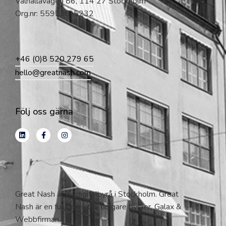
Valhallavägen 86, 114 27 Stockholm
Org.nr: 559236-5232
+46 (0)8 520 279 65
hello@greatnash.com
Följ oss gärna
Great Nash är en digitalbyrå i Stockholm. Great
Nash är en fusion av två tidigare byråer, Galax &
Webbfirman.