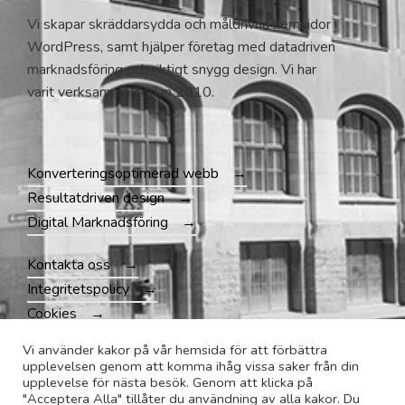
Vi skapar skräddarsydda och måldrivna hemsidor i
WordPress, samt hjälper företag med datadriven
marknadsföring och riktigt snygg design. Vi har
varit verksamma sedan 2010.
Konverteringsoptimerad webb
Resultatdriven design
Digital Marknadsföring
Kontakta oss
Integritetspolicy
Cookies
Vi använder kakor på vår hemsida för att förbättra
upplevelsen genom att komma ihåg vissa saker från din
upplevelse för nästa besök. Genom att klicka på
"Acceptera Alla" tillåter du användning av alla kakor. Du
© Great Nash AB