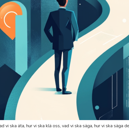
ad vi ska äta, hur vi ska klä oss, vad vi ska säga, hur vi ska säga d